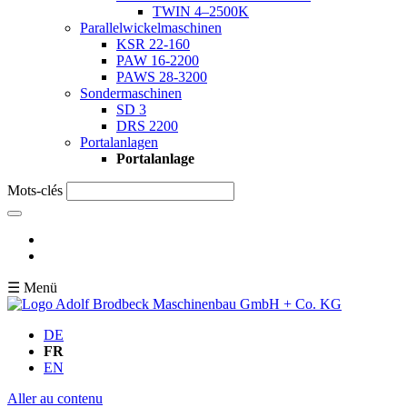
TWIN 4–2500K
Parallelwickelmaschinen
KSR 22-160
PAW 16-2200
PAWS 28-3200
Sondermaschinen
SD 3
DRS 2200
Portalanlagen
Portalanlage
Mots-clés
☰ Menü
DE
FR
EN
Aller au contenu