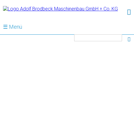
☰ Menü
Mots-
clés